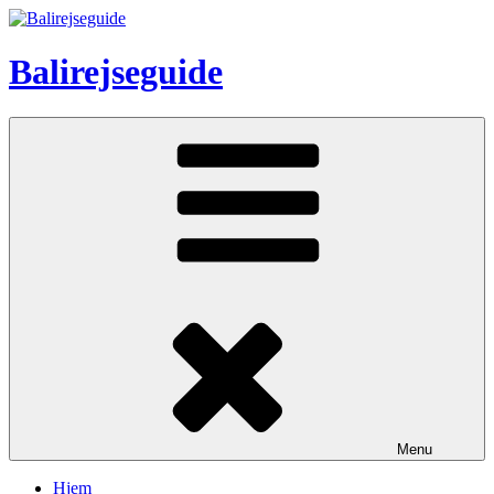
Skip
to
content
Balirejseguide
Menu
Hjem