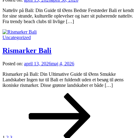
Natteliv på Bali: Din Guide til Øens Bedste Feststeder Bali er kendt
for sine strande, kulturelle oplevelser og især sit pulserende natteliv.
Fra trendy beach clubs til livlige […]
Uncategorized
Rismarker Bali
Posted on:
april 13, 2026
maj 4, 2026
Rismarker på Bali: Din Ultimative Guide til Øens Smukke
Landskaber Ingen tur til Bali er fuldendt uden et besøg til øens
ikoniske rismarker. Disse grønne landskaber er både […]
Indlægsinddeling
Page
Page
Page
Next
page
1
2
3