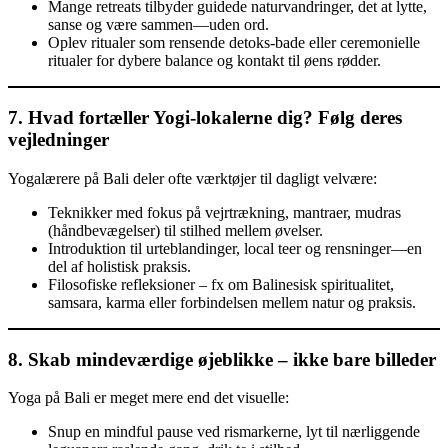
Mange retreats tilbyder guidede naturvandringer, det at lytte,
sanse og være sammen—uden ord.
Oplev ritualer som rensende detoks-bade eller ceremonielle
ritualer for dybere balance og kontakt til øens rødder.
7. Hvad fortæller Yogi-lokalerne dig? Følg deres
vejledninger
Yogalærere på Bali deler ofte værktøjer til dagligt velvære:
Teknikker med fokus på vejrtrækning, mantraer, mudras
(håndbevægelser) til stilhed mellem øvelser.
Introduktion til urteblandinger, local teer og rensninger—en
del af holistisk praksis.
Filosofiske refleksioner – fx om Balinesisk spiritualitet,
samsara, karma eller forbindelsen mellem natur og praksis.
8. Skab mindeværdige øjeblikke – ikke bare billeder
Yoga på Bali er meget mere end det visuelle:
Snup en mindful pause ved rismarkerne, lyt til nærliggende