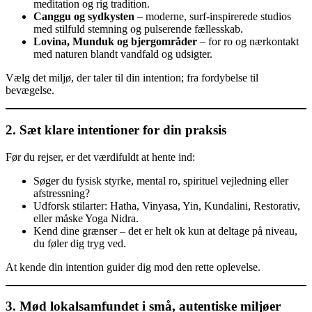
meditation og rig tradition.
Canggu og sydkysten
– moderne, surf-inspirerede studios
med stilfuld stemning og pulserende fællesskab.
Lovina, Munduk og bjergområder
– for ro og nærkontakt
med naturen blandt vandfald og udsigter.
Vælg det miljø, der taler til din intention; fra fordybelse til
bevægelse.
2. Sæt klare intentioner for din praksis
Før du rejser, er det værdifuldt at hente ind:
Søger du fysisk styrke, mental ro, spirituel vejledning eller
afstressning?
Udforsk stilarter: Hatha, Vinyasa, Yin, Kundalini, Restorativ,
eller måske Yoga Nidra.
Kend dine grænser – det er helt ok kun at deltage på niveau,
du føler dig tryg ved.
At kende din intention guider dig mod den rette oplevelse.
3. Mød lokalsamfundet i små, autentiske miljøer