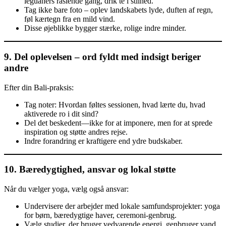
leguaners raslende gang, drik te i stilhed.
Tag ikke bare foto – oplev landskabets lyde, duften af regn,
føl kærtegn fra en mild vind.
Disse øjeblikke bygger stærke, rolige indre minder.
9. Del oplevelsen – ord fyldt med indsigt beriger
andre
Efter din Bali-praksis:
Tag noter: Hvordan føltes sessionen, hvad lærte du, hvad
aktiverede ro i dit sind?
Del det beskedent—ikke for at imponere, men for at sprede
inspiration og støtte andres rejse.
Indre forandring er kraftigere end ydre budskaber.
10. Bæredygtighed, ansvar og lokal støtte
Når du vælger yoga, vælg også ansvar:
Undervisere der arbejder med lokale samfundsprojekter: yoga
for børn, bæredygtige haver, ceremoni-genbrug.
Vælg studier, der bruger vedvarende energi, genbruger vand,