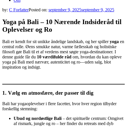
Om
by:
C Forfatter
Posted on:
september 9, 2025
september 9, 2025
Yoga på Bali – 10 Nærende Indsideråd til
Oplevelser og Ro
Bali er kendt for sit unikke åndelige landskab, og her spiller
yoga
en
central rolle. Øens smukke natur, varme fællesskab og holistiske
filosofi gør Bali til et af verdens mest søgte yoga-destinationer. I
denne guide får du
10 værdifulde råd
om, hvordan du kan opleve
yoga på Bali med nærvær, autenticitet og ro—uden salg, blot
inspiration og indsigt.
1. Vælg en atmosfære, der passer til dig
Bali har yogaoplevelser i flere facetter, hvor hver region tilbyder
forskellig stemning:
Ubud og nordøstlige Bali
– det spirituelle centrum: Omgivet
af rismark, jungle og ro – her finder du retreats med dyb