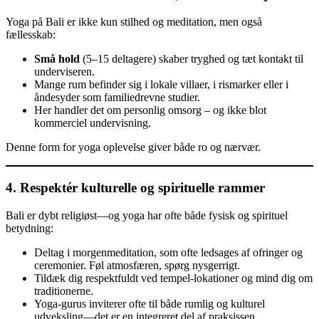
Yoga på Bali er ikke kun stilhed og meditation, men også
fællesskab:
Små hold
(5–15 deltagere) skaber tryghed og tæt kontakt til
underviseren.
Mange rum befinder sig i lokale villaer, i rismarker eller i
åndesyder som familiedrevne studier.
Her handler det om personlig omsorg – og ikke blot
kommerciel undervisning.
Denne form for yoga oplevelse giver både ro og nærvær.
4. Respektér kulturelle og spirituelle rammer
Bali er dybt religiøst—og yoga har ofte både fysisk og spirituel
betydning:
Deltag i morgenmeditation, som ofte ledsages af ofringer og
ceremonier. Føl atmosfæren, spørg nysgerrigt.
Tildæk dig respektfuldt ved tempel-lokationer og mind dig om
traditionerne.
Yoga-gurus inviterer ofte til både rumlig og kulturel
udveksling—det er en integreret del af praksissen.