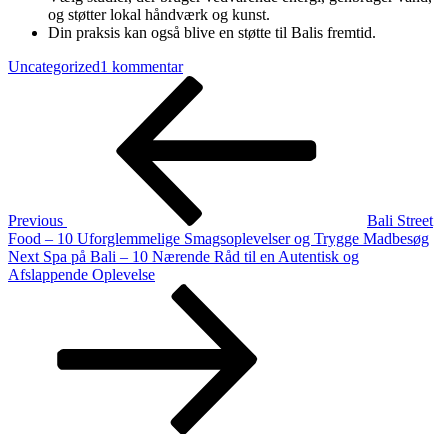
og støtter lokal håndværk og kunst.
Din praksis kan også blive en støtte til Balis fremtid.
til
Uncategorized
1 kommentar
Indlægsnavigation
Previous
Yoga
Post
på
Bali
–
10
Nærende
Indsideråd
til
Previous
Bali Street
Oplevelser
Food – 10 Uforglemmelige Smagsoplevelser og Trygge Madbesøg
og
Next
Next
Spa på Bali – 10 Nærende Råd til en Autentisk og
Ro
Post
Afslappende Oplevelse