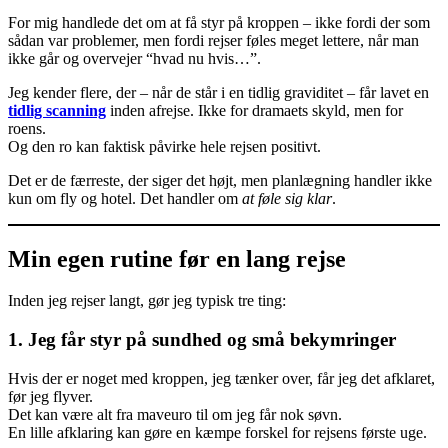
For mig handlede det om at få styr på kroppen – ikke fordi der som
sådan var problemer, men fordi rejser føles meget lettere, når man
ikke går og overvejer “hvad nu hvis…”.
Jeg kender flere, der – når de står i en tidlig graviditet – får lavet en
tidlig scanning
inden afrejse. Ikke for dramaets skyld, men for
roens.
Og den ro kan faktisk påvirke hele rejsen positivt.
Det er de færreste, der siger det højt, men planlægning handler ikke
kun om fly og hotel. Det handler om
at føle sig klar
.
Min egen rutine før en lang rejse
Inden jeg rejser langt, gør jeg typisk tre ting:
1.
Jeg får styr på sundhed og små bekymringer
Hvis der er noget med kroppen, jeg tænker over, får jeg det afklaret,
før jeg flyver.
Det kan være alt fra maveuro til om jeg får nok søvn.
En lille afklaring kan gøre en kæmpe forskel for rejsens første uge.