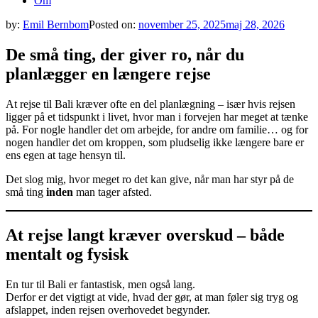
Om
by:
Emil Bernbom
Posted on:
november 25, 2025
maj 28, 2026
De små ting, der giver ro, når du
planlægger en længere rejse
At rejse til Bali kræver ofte en del planlægning – især hvis rejsen
ligger på et tidspunkt i livet, hvor man i forvejen har meget at tænke
på. For nogle handler det om arbejde, for andre om familie… og for
nogen handler det om kroppen, som pludselig ikke længere bare er
ens egen at tage hensyn til.
Det slog mig, hvor meget ro det kan give, når man har styr på de
små ting
inden
man tager afsted.
At rejse langt kræver overskud – både
mentalt og fysisk
En tur til Bali er fantastisk, men også lang.
Derfor er det vigtigt at vide, hvad der gør, at man føler sig tryg og
afslappet, inden rejsen overhovedet begynder.