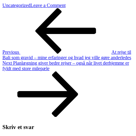
on
Uncategorized
Leave a Comment
Indlægsnavigation
Previous
De
Post
små
ting,
der
giver
ro,
når
du
Previous
At rejse til
planlægger
Bali som gravid – mine erfaringer og hvad jeg ville gøre anderledes
en
Next
Next
Planlægning giver bedre rejser – også når livet derhjemme er
længere
Post
fyldt med store milepæle
rejse
Skriv et svar