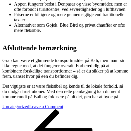
Appen fungerer bedst i Denpasar og visse byområder, men er
ofte forbudt i turistcentre, ved seværdigheder og i lufthavnen.
Priserne er billigere og mere gennemsigtige end traditionelle
taxaer.
Alternativer som Gojek, Blue Bird og privat chauffør er ofte
mere fleksible.
Afsluttende bemærkning
Grab kan være et glimrende transportmiddel på Bali, men man bør
ikke regne med, at det fungerer overalt. Forbered dig på at
kombinere forskellige transportformer – så er du sikker på at komme
frem, uanset hvor på øen du befinder dig.
Det vigtigste er at være fleksibel og kende til de lokale forhold, så
du undgår frustrationer. Med den rette planlægning kan du nemt
komme rundt på Bali og fokusere på alt det, øen har at byde på.
on
Uncategorized
Leave a Comment
Indlægsnavigation
Previous
Grab
Post
på
Bali
–