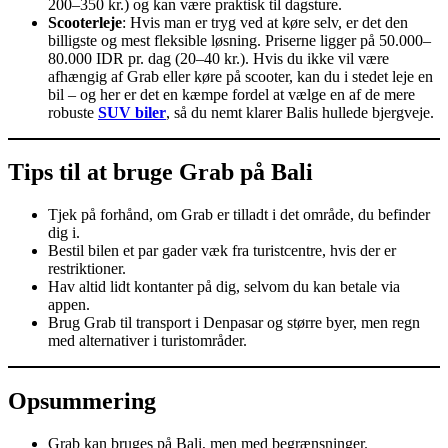
200–350 kr.) og kan være praktisk til dagsture.
Scooterleje
: Hvis man er tryg ved at køre selv, er det den
billigste og mest fleksible løsning. Priserne ligger på 50.000–
80.000 IDR pr. dag (20–40 kr.). Hvis du ikke vil være
afhængig af Grab eller køre på scooter, kan du i stedet leje en
bil – og her er det en kæmpe fordel at vælge en af de mere
robuste
SUV biler
, så du nemt klarer Balis hullede bjergveje.
Tips til at bruge Grab på Bali
Tjek på forhånd, om Grab er tilladt i det område, du befinder
dig i.
Bestil bilen et par gader væk fra turistcentre, hvis der er
restriktioner.
Hav altid lidt kontanter på dig, selvom du kan betale via
appen.
Brug Grab til transport i Denpasar og større byer, men regn
med alternativer i turistområder.
Opsummering
Grab kan bruges på Bali, men med begrænsninger.