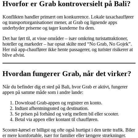
Hvorfor er Grab kontroversielt på Bali?
Konflikten handler primært om konkurrence. Lokale taxachauffører
og transportorganisationer mener, at Grab og lignende apps
underbyder priserne og tager kunderne fra dem.
Det har ført til, at visse områder – især omkring turistattraktioner,
hoteller og markeder – har opsat skilte med “No Grab, No Gojek”.
Her må app-chauffører ikke hente passagerer, og turister risikerer at
blive afvist.
Hvordan fungerer Grab, når det virker?
Når du befinder dig et sted på Bali, hvor Grab er aktivt, fungerer
appen på samme måde som i andre lande:
Download Grab-appen og registrer en konto.
Indtast afhentningssted og destination.
Se prisen på forhånd og vælg mellem bil eller scooter.
Betal via appen eller kontant til chaufføren.
Scooter-kørsel er billigst og ofte også hurtigst i den tætte trafik. Biler
er mere komfortable, især for familier eller længere strækninger.