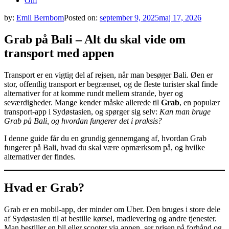
Om
by:
Emil Bernbom
Posted on:
september 9, 2025
maj 17, 2026
Grab på Bali – Alt du skal vide om
transport med appen
Transport er en vigtig del af rejsen, når man besøger Bali. Øen er
stor, offentlig transport er begrænset, og de fleste turister skal finde
alternativer for at komme rundt mellem strande, byer og
seværdigheder. Mange kender måske allerede til
Grab
, en populær
transport-app i Sydøstasien, og spørger sig selv:
Kan man bruge
Grab på Bali, og hvordan fungerer det i praksis?
I denne guide får du en grundig gennemgang af, hvordan Grab
fungerer på Bali, hvad du skal være opmærksom på, og hvilke
alternativer der findes.
Hvad er Grab?
Grab er en mobil-app, der minder om Uber. Den bruges i store dele
af Sydøstasien til at bestille kørsel, madlevering og andre tjenester.
Man bestiller en bil eller scooter via appen, ser prisen på forhånd og