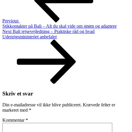
Alt
du
skal
vide
Previous
om
Stikkontakter på Bali – Alt du skal vide om strøm og adaptere
transport
Next
Next
Bali rejsevejledning – Praktiske råd og hvad
med
Post
Udenrigsministeriet anbefaler
appen
Skriv et svar
Din e-mailadresse vil ikke blive publiceret.
Krævede felter er
markeret med
*
Kommentar
*