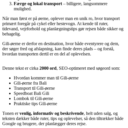
Færge og lokal transport
– billigere, langsommere
mulighed.
Når man først er på øerne, oplever man en unik ro, hvor transport
primært foregår på cykel eller hestevogn. At kende til ruter,
tidevand, vejrforhold og planlægningstips gør rejsen både sikker og
behagelig.
Gili-øerne er derfor en destination, hvor både eventyrere og dem,
der søger fred og afslapning, kan finde deres plads – og forstå,
hvordan transporten dertil er en del af oplevelsen.
Denne tekst er cirka
2000 ord
, SEO-optimeret med søgeord som:
Hvordan kommer man til Gili-øerne
Gili-øerne fra Bali
Transport til Gili-øerne
Speedboat Bali Gili
Lombok til Gili-øerne
Praktiske tips Gili-øerne
Tonen er
venlig, informativ og beskrivende
, helt uden salg, og
teksten dækker både ruter, tips og oplevelser, så den tiltrækker både
Google og brugere, der planlægger deres rejse.