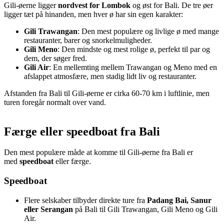
Gili-øerne ligger
nordvest for Lombok
og øst for Bali. De tre øer
ligger tæt på hinanden, men hver ø har sin egen karakter:
Gili Trawangan
: Den mest populære og livlige ø med mange
restauranter, barer og snorkelmuligheder.
Gili Meno
: Den mindste og mest rolige ø, perfekt til par og
dem, der søger fred.
Gili Air
: En mellemting mellem Trawangan og Meno med en
afslappet atmosfære, men stadig lidt liv og restauranter.
Afstanden fra Bali til Gili-øerne er cirka 60-70 km i luftlinie, men
turen foregår normalt over vand.
Færge eller speedboat fra Bali
Den mest populære måde at komme til Gili-øerne fra Bali er
med
speedboat
eller færge.
Speedboat
Flere selskaber tilbyder direkte ture fra
Padang Bai, Sanur
eller Serangan
på Bali til Gili Trawangan, Gili Meno og Gili
Air.