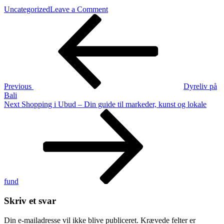
on
Uncategorized
Leave a Comment
Indlægsnavigation
Previous
Hvordan
Post
kommer
man
til
Gili-
øerne
Previous
Dyreliv på
Bali
Next
Next
Shopping i Ubud – Din guide til markeder, kunst og lokale
Post
fund
Skriv et svar
Din e-mailadresse vil ikke blive publiceret.
Krævede felter er