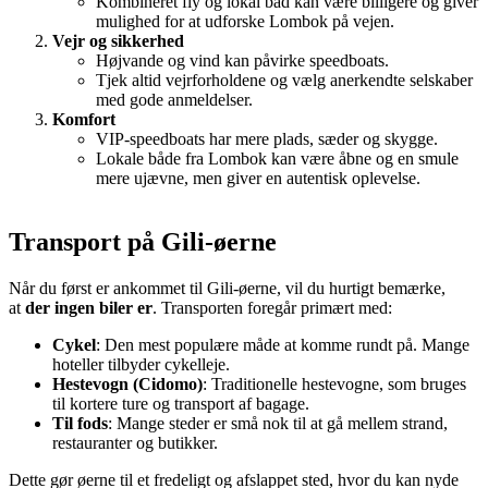
Kombineret fly og lokal båd kan være billigere og giver
mulighed for at udforske Lombok på vejen.
Vejr og sikkerhed
Højvande og vind kan påvirke speedboats.
Tjek altid vejrforholdene og vælg anerkendte selskaber
med gode anmeldelser.
Komfort
VIP-speedboats har mere plads, sæder og skygge.
Lokale både fra Lombok kan være åbne og en smule
mere ujævne, men giver en autentisk oplevelse.
Transport på Gili-øerne
Når du først er ankommet til Gili-øerne, vil du hurtigt bemærke,
at
der ingen biler er
. Transporten foregår primært med:
Cykel
: Den mest populære måde at komme rundt på. Mange
hoteller tilbyder cykelleje.
Hestevogn (Cidomo)
: Traditionelle hestevogne, som bruges
til kortere ture og transport af bagage.
Til fods
: Mange steder er små nok til at gå mellem strand,
restauranter og butikker.
Dette gør øerne til et fredeligt og afslappet sted, hvor du kan nyde