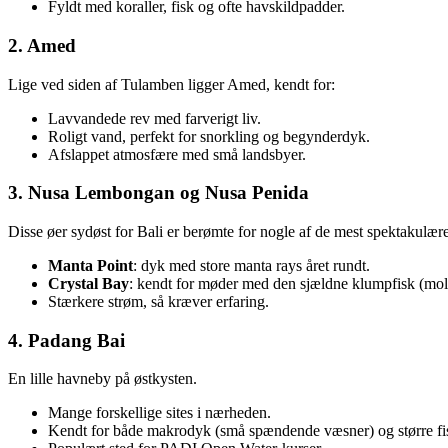
Fyldt med koraller, fisk og ofte havskildpadder.
2. Amed
Lige ved siden af Tulamben ligger Amed, kendt for:
Lavvandede rev med farverigt liv.
Roligt vand, perfekt for snorkling og begynderdyk.
Afslappet atmosfære med små landsbyer.
3. Nusa Lembongan og Nusa Penida
Disse øer sydøst for Bali er berømte for nogle af de mest spektakulær
Manta Point
: dyk med store manta rays året rundt.
Crystal Bay
: kendt for møder med den sjældne klumpfisk (mola
Stærkere strøm, så kræver erfaring.
4. Padang Bai
En lille havneby på østkysten.
Mange forskellige sites i nærheden.
Kendt for både makrodyk (små spændende væsner) og større fi