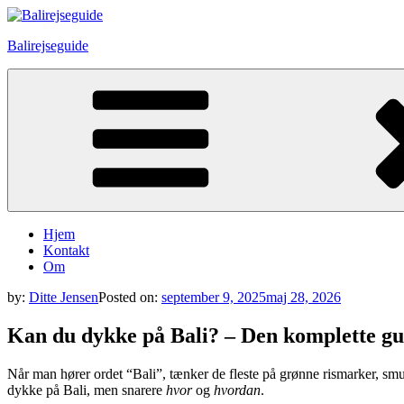
Skip
to
Balirejseguide
content
Hjem
Kontakt
Om
by:
Ditte Jensen
Posted on:
september 9, 2025
maj 28, 2026
Kan du dykke på Bali? – Den komplette gui
Når man hører ordet “Bali”, tænker de fleste på grønne rismarker, smuk
dykke på Bali, men snarere
hvor
og
hvordan
.