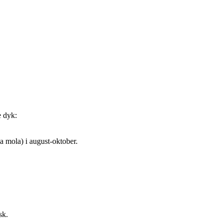
e dyk:
 mola) i august-oktober.
sk.