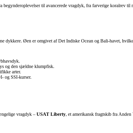
ra begynderoplevelser til avancerede vragdyk, fra farverige koralrev t
ne dykkere. Øen er omgivet af Det Indiske Ocean og Bali-havet, hvilket
dybhavsdyk.
ays og den sjældne klumpfisk.
fikke arter.
- og SSI-kurser.
lgængelige vragdyk –
USAT Liberty
, et amerikansk fragtskib fra Anden