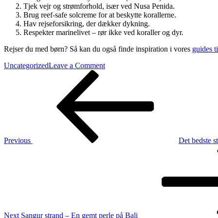
Tjek vejr og strømforhold, især ved Nusa Penida.
Brug reef-safe solcreme for at beskytte korallerne.
Hav rejseforsikring, der dækker dykning.
Respekter marinelivet – rør ikke ved koraller og dyr.
Rejser du med børn? Så kan du også finde inspiration i vores
guides ti
on
Uncategorized
Leave a Comment
Indlægsnavigation
Previous
Kan
Post
du
dykke
på
Bali?
–
Den
komplette
Previous
Det bedste s
guide
Next
til
Post
dykning
på
øen
Next
Sangur strand – En gemt perle på Bali