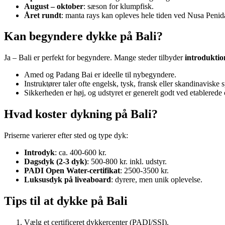
August – oktober
: sæson for klumpfisk.
Året rundt
: manta rays kan opleves hele tiden ved Nusa Penid
Kan begyndere dykke på Bali?
Ja – Bali er perfekt for begyndere. Mange steder tilbyder
introdukti
Amed og Padang Bai er ideelle til nybegyndere.
Instruktører taler ofte engelsk, tysk, fransk eller skandinaviske 
Sikkerheden er høj, og udstyret er generelt godt ved etablerede 
Hvad koster dykning på Bali?
Priserne varierer efter sted og type dyk:
Introdyk
: ca. 400-600 kr.
Dagsdyk (2-3 dyk)
: 500-800 kr. inkl. udstyr.
PADI Open Water-certifikat
: 2500-3500 kr.
Luksusdyk på liveaboard
: dyrere, men unik oplevelse.
Tips til at dykke på Bali
Vælg et certificeret dykkercenter (PADI/SSI).