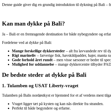
Denne guide giver dig en grundig introduktion til dykning på Bali – f
Kan man dykke på Bali?
Ja – Bali er en fremragende destination for både nybegyndere og erfar
Fordelene ved at dykke på Bali:
Mange forskellige dykkersteder
– alt fra lavvandede rev til 
Rigt marineliv
– farverige fisk, havskildpadder, hajer, manta r
Gode forhold året rundt
– men visse sæsoner er bedre til speci
Mulighed for uddannelse
– mange dykkercentre tilbyder PADI
De bedste steder at dykke på Bali
1. Tulamben og USAT Liberty-vraget
Tulamben på Balis nordøstkyst er hjemsted for et af verdens mest ti
Vraget ligger tæt på kysten og kan nås direkte fra stranden.
Perfekt til både begyndere og erfarne.