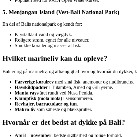
Populært sted for PADI Open Water-kurser.
5. Menjangan Island (Vest-Bali National Park)
En del af Balis nationalpark og kendt for:
Krystalklart vand og vægdyk.
Roligere strøm, egnet for alle niveauer.
Smukke koraller og masser af fisk.
Hvilket marineliv kan du opleve?
Bali er rig på marineliv, og afhængigt af hvor og hvornår du dykker, 
Farverige koralrev
med små fisk, anemoner og nudibranchs.
Havskildpadder
i Tulamben, Amed og Gili-øerne.
Manta rays
året rundt ved Nusa Penida.
Klumpfisk (mola mola)
i sensommeren.
Revhajer, barracudaer og tun
.
Makro-liv
som søheste og blæksprutter.
Hvornår er det bedst at dykke på Bali?
April – november
: bedste sigtbarhed og rolige forhold.