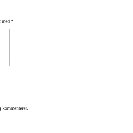
et med
*
eg kommenterer.