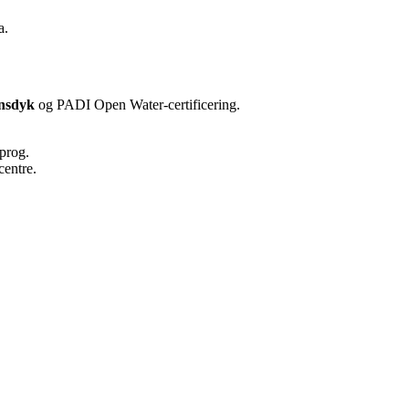
a.
onsdyk
og PADI Open Water-certificering.
sprog.
centre.