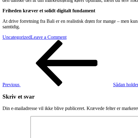
den danske del af din markedsføring kører optimalt, mens du selv fokuse
Friheden kræver et solidt digitalt fundament
At drive forretning fra Bali er en realistisk drøm for mange – men kun 
samtidig.
on
Uncategorized
Leave a Comment
Indlægsnavigation
Previous
Sådan
Post
driver
du
din
forretning
digitalt,
mens
du
Previous
Sådan holder
bor
på
Skriv et svar
Bali
som
Din e-mailadresse vil ikke blive publiceret.
Krævede felter er marker
digital
nomad