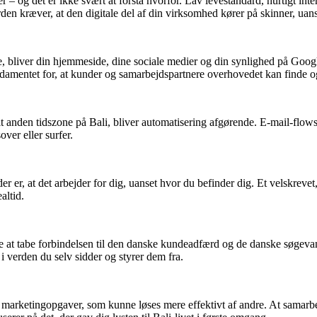
 – og det er ikke svært at forstå hvorfor. Lav levestandard, hurtigt inte
rden kræver, at den digitale del af din virksomhed kører på skinner, uans
e, bliver din hjemmeside, dine sociale medier og din synlighed på Googl
damentet for, at kunder og samarbejdspartnere overhovedet kan finde og
t anden tidszone på Bali, bliver automatisering afgørende. E-mail-flows
over eller surfer.
r er, at det arbejder for dig, uanset hvor du befinder dig. Et velskrev
altid.
kke at tabe forbindelsen til den danske kundeadfærd og de danske søgev
i verden du selv sidder og styrer dem fra.
 marketingopgaver, som kunne løses mere effektivt af andre. At samar