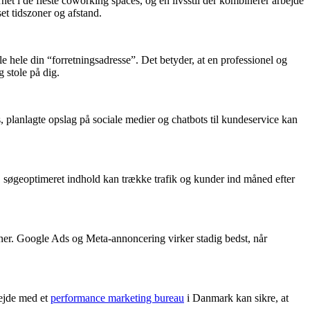
rnet i de fleste coworking spaces, og en livsstil der kombinerer arbejde
et tidszoner og afstand.
e hele din “forretningsadresse”. Det betyder, at en professionel og
 stole på dig.
, planlagte opslag på sociale medier og chatbots til kundeservice kan
et, søgeoptimeret indhold kan trække trafik og kunder ind måned efter
aner. Google Ads og Meta-annoncering virker stadig bedst, når
bejde med et
performance marketing bureau
i Danmark kan sikre, at