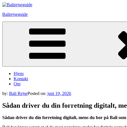
Skip
to
Balirejseguide
content
Hjem
Kontakt
Om
by:
Bali Rejse
Posted on:
juni 19, 2026
Sådan driver du din forretning digitalt, m
Sådan driver du din forretning digitalt, mens du bor på Bali som