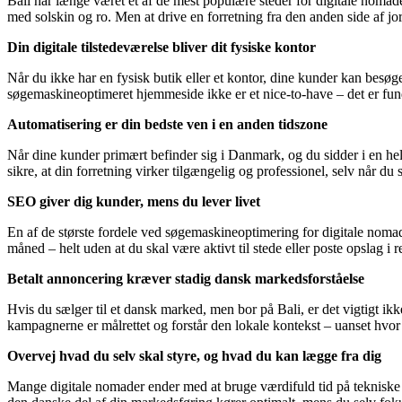
Bali har længe været et af de mest populære steder for digitale nomader
med solskin og ro. Men at drive en forretning fra den anden side af jo
Din digitale tilstedeværelse bliver dit fysiske kontor
Når du ikke har en fysisk butik eller et kontor, dine kunder kan besøg
søgemaskineoptimeret hjemmeside ikke er et nice-to-have – det er fun
Automatisering er din bedste ven i en anden tidszone
Når dine kunder primært befinder sig i Danmark, og du sidder i en hel
sikre, at din forretning virker tilgængelig og professionel, selv når du s
SEO giver dig kunder, mens du lever livet
En af de største fordele ved søgemaskineoptimering for digitale nomade
måned – helt uden at du skal være aktivt til stede eller poste opslag i re
Betalt annoncering kræver stadig dansk markedsforståelse
Hvis du sælger til et dansk marked, men bor på Bali, er det vigtigt i
kampagnerne er målrettet og forstår den lokale kontekst – uanset hvor 
Overvej hvad du selv skal styre, og hvad du kan lægge fra dig
Mange digitale nomader ender med at bruge værdifuld tid på tekniske