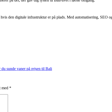
rer på det, der gav dig lysten til Bali-livet i første omgang.
hvis den digitale infrastruktur er på plads. Med automatisering, SEO og 
 du sunde vaner på rejsen til Bali
et med
*