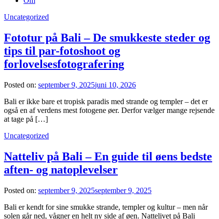
Om
Uncategorized
Fototur på Bali – De smukkeste steder og
tips til par-fotoshoot og
forlovelsesfotografering
Posted on:
september 9, 2025
juni 10, 2026
Bali er ikke bare et tropisk paradis med strande og templer – det er
også en af verdens mest fotogene øer. Derfor vælger mange rejsende
at tage på […]
Uncategorized
Natteliv på Bali – En guide til øens bedste
aften- og natoplevelser
Posted on:
september 9, 2025
september 9, 2025
Bali er kendt for sine smukke strande, templer og kultur – men når
solen går ned, vågner en helt ny side af øen. Nattelivet på Bali