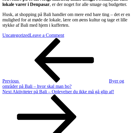
lokale varer i Denpasar
, er der noget for alle smage og budgetter.
Husk, at shopping på Bali handler om mere end bare ting – det er en
mulighed for at møde de lokale, lære om øens kultur og tage et lille
stykke af Bali med hjem i kufferten.
on
Uncategorized
Leave a Comment
Indlægsnavigation
Previous
Shopping
Post
på
Bali
–
Den
komplette
guide
til
Previous
Byer og
markeder,
områder på Bali – hvor skal man bo?
butikker
Next
Next
Aktiviteter på Bali – Oplevelser du ikke må gå glip af!
og
Post
souvenirs