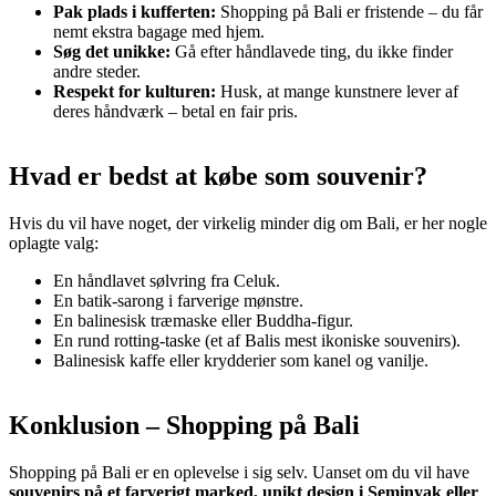
Pak plads i kufferten:
Shopping på Bali er fristende – du får
nemt ekstra bagage med hjem.
Søg det unikke:
Gå efter håndlavede ting, du ikke finder
andre steder.
Respekt for kulturen:
Husk, at mange kunstnere lever af
deres håndværk – betal en fair pris.
Hvad er bedst at købe som souvenir?
Hvis du vil have noget, der virkelig minder dig om Bali, er her nogle
oplagte valg:
En håndlavet sølvring fra Celuk.
En batik-sarong i farverige mønstre.
En balinesisk træmaske eller Buddha-figur.
En rund rotting-taske (et af Balis mest ikoniske souvenirs).
Balinesisk kaffe eller krydderier som kanel og vanilje.
Konklusion – Shopping på Bali
Shopping på Bali er en oplevelse i sig selv. Uanset om du vil have
souvenirs på et farverigt marked, unikt design i Seminyak eller