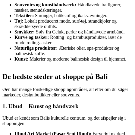
Souvenirs og kunsthåndværk:
Håndlavede træfigurer,
masker, stenudskæringer.
Tekstiler:
Saronger, batikstof og ikat-vævninger.
Tøj:
Lokalt produceret mode, surf-tøj, strandkjoler og
skræddersyede outfits.
Smykker:
Sølv fra Celuk, perler og håndlavede armbånd.
Kurve og tasker:
Rotting- og bambusprodukter, især de
runde rotting-tasker.
Naturlige produkter:
Æteriske olier, spa-produkter og
balinesisk kaffe.
Kunst:
Malerier og moderne balinesisk design til hjemmet.
De bedste steder at shoppe på Bali
Øen har mange forskellige shoppingområder, alt efter om du søger
markeder, designbutikker eller souvenirs.
1. Ubud – Kunst og håndværk
Ubud er kendt som Balis kulturelle centrum, og det afspejler sig i
shoppingen.
Ubud Art Market (Pasar Seni Ubud):
Farverigt marked