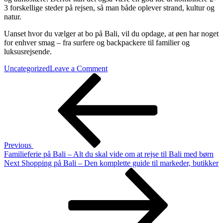
3 forskellige steder på rejsen, så man både oplever strand, kultur og
natur.
Uanset hvor du vælger at bo på Bali, vil du opdage, at øen har noget
for enhver smag – fra surfere og backpackere til familier og
luksusrejsende.
on
Uncategorized
Leave a Comment
Indlægsnavigation
Previous
Byer
Post
og
områder
på
Bali
–
hvor
skal
Previous
man
Familieferie på Bali – Alt du skal vide om at rejse til Bali med børn
bo?
Next
Next
Shopping på Bali – Den komplette guide til markeder, butikker
Post