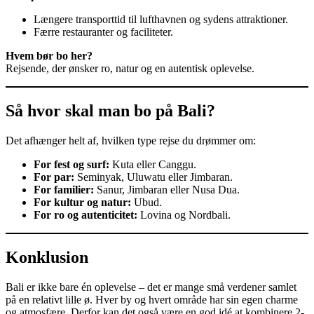
Længere transporttid til lufthavnen og sydens attraktioner.
Færre restauranter og faciliteter.
Hvem bør bo her?
Rejsende, der ønsker ro, natur og en autentisk oplevelse.
Så hvor skal man bo på Bali?
Det afhænger helt af, hvilken type rejse du drømmer om:
For fest og surf:
Kuta eller Canggu.
For par:
Seminyak, Uluwatu eller Jimbaran.
For familier:
Sanur, Jimbaran eller Nusa Dua.
For kultur og natur:
Ubud.
For ro og autenticitet:
Lovina og Nordbali.
Konklusion
Bali er ikke bare én oplevelse – det er mange små verdener samlet
på en relativt lille ø. Hver by og hvert område har sin egen charme
og atmosfære. Derfor kan det også være en god idé at kombinere 2-