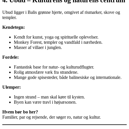
4. Ubud – Kulturens og naturens centrum
Ubud ligger i Balis grønne hjerte, omgivet af rismarker, skove og
templer.
Kendetegn:
Kendt for kunst, yoga og spirituelle oplevelser.
Monkey Forest, templer og vandfald i nærheden.
Masser af villaer i junglen.
Fordele:
Fantastisk base for natur- og kulturudflugter.
Rolig atmosfære væk fra strandene.
Mange gode spisesteder, både balinesiske og internationale.
Ulemper:
Ingen strand – man skal køre til kysten.
Byen kan være travl i højsæsonen.
Hvem bør bo her?
Familier, par og rejsende, der søger ro, natur og kultur.