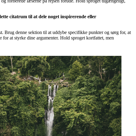
en og forberede læserne på rejsen forude. Hold sproget tilgængeligt,
tte citatrum til at dele noget inspirerende eller
t. Brug denne sektion til at uddybe specifikke punkter og sørg for, at
for at styrke dine argumenter. Hold sproget kortfattet, men