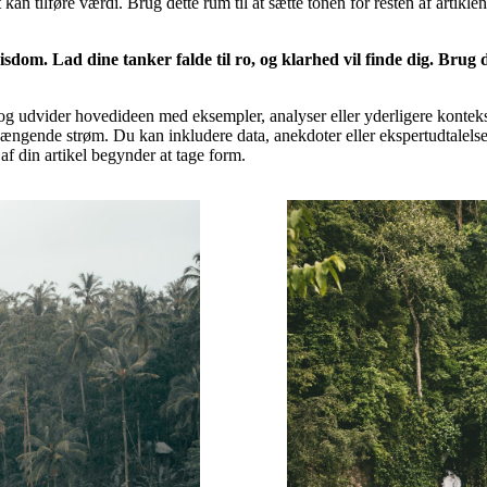
kan tilføre værdi. Brug dette rum til at sætte tonen for resten af artikl
dom. Lad dine tanker falde til ro, og klarhed vil finde dig. Brug de
, og udvider hovedideen med eksempler, analyser eller yderligere konteks
gende strøm. Du kan inkludere data, anekdoter eller ekspertudtalelser 
af din artikel begynder at tage form.