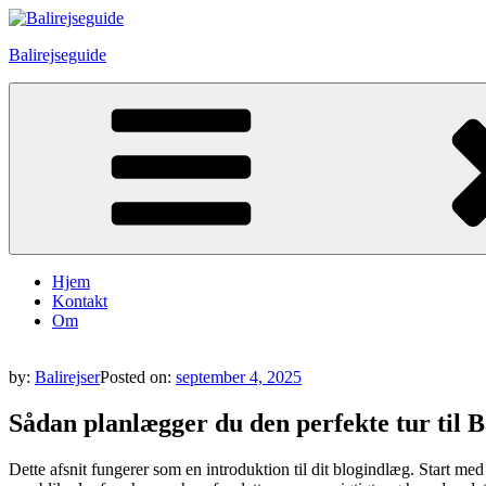
Skip
to
Balirejseguide
content
Hjem
Kontakt
Om
by:
Balirejser
Posted on:
september 4, 2025
Sådan planlægger du den perfekte tur til B
Dette afsnit fungerer som en introduktion til dit blogindlæg. Start med