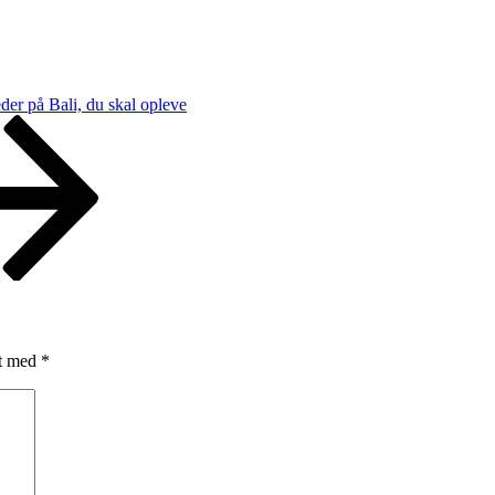
eder på Bali, du skal opleve
et med
*