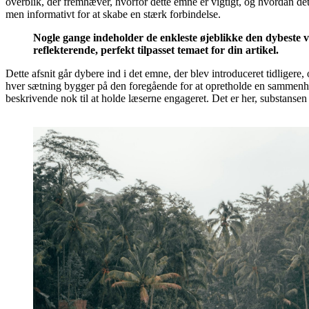
overblik, der fremhæver, hvorfor dette emne er vigtigt, og hvordan det 
men informativt for at skabe en stærk forbindelse.
Nogle gange indeholder de enkleste øjeblikke den dybeste vis
reflekterende, perfekt tilpasset temaet for din artikel.
Dette afsnit går dybere ind i det emne, der blev introduceret tidligere
hver sætning bygger på den foregående for at opretholde en sammenhæn
beskrivende nok til at holde læserne engageret. Det er her, substansen 