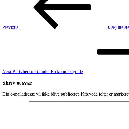
den
perfekte
tur
til
Bali
Previous
10 skjulte st
Next
Post
Next
Balis bedste strande: En komplet guide
Skriv et svar
Din e-mailadresse vil ikke blive publiceret.
Krævede felter er marker