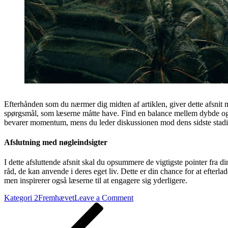
Efterhånden som du nærmer dig midten af artiklen, giver dette afsnit mu
spørgsmål, som læserne måtte have. Find en balance mellem dybde og l
bevarer momentum, mens du leder diskussionen mod dens sidste stadi
Afslutning med nøgleindsigter
I dette afsluttende afsnit skal du opsummere de vigtigste pointer fra din
råd, de kan anvende i deres eget liv. Dette er din chance for at efterl
men inspirerer også læserne til at engagere sig yderligere.
on
Kategori 2
Fremhævet
Leave a Comment
Indlægsnavigation
Previous
Sådan
Post
planlægger
du