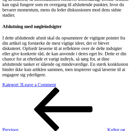
kan også fungere som en overgang til afsluttende punkter, hvor du
bevarer momentum, mens du leder diskussionen mod dens sidste
stadier.
Afslutning med nøgleindsigter
I dette afsluttende afsnit skal du opsummere de vigtigste pointer fra
din artikel og forstærke de mest vigtige ideer, der er blevet
diskuteret. Opfordr læserne til at reflektere over de delte indsigter
eller give konkrete råd, de kan anvende i deres eget liv. Dette er din
chance for at efterlade et varigt indtryk, så sørg for, at dine
afsluttende tanker er slående og mindeværdige. En stærk konklusion
binder ikke kun artiklen sammen, men inspirerer også læserne til at
engagere sig yderligere.
on
Kategori 3
Leave a Comment
Indlægsnavigation
Previous
Yoga
Post
og
wellness-
retreats
på
Bali
Previous
Kultur og