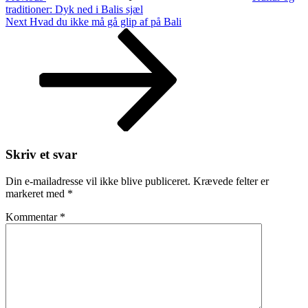
traditioner: Dyk ned i Balis sjæl
Next
Next
Hvad du ikke må gå glip af på Bali
Post
Skriv et svar
Din e-mailadresse vil ikke blive publiceret.
Krævede felter er
markeret med
*
Kommentar
*