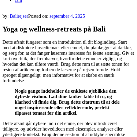
Om
by:
Balirejser
Posted on:
september 4, 2025
Yoga og wellness-retreats på Bali
Dette afsnit fungerer som en introduktion til dit blogindlæg. Start
med at diskutere hovedtemaet eller emnet, du planlægger at dække,
og sørg for, at det fanger læserens interesse fra første sætning. Giv et
kort overblik, der fremhæver, hvorfor dette emne er vigtigt, og
hvordan det kan tilføre værdi. Brug dette rum til at sætte tonen for
resten af artiklen og forberede læserne på rejsen forude. Hold
sproget tilgængeligt, men informativt for at skabe en stærk
forbindelse.
Nogle gange indeholder de enkleste øjeblikke den
dybeste visdom. Lad dine tanker falde til ro, og
klarhed vil finde dig. Brug dette citatrum til at dele
noget inspirerende eller reflekterende, perfekt
tilpasset temaet for din artikel.
Dette afsnit går dybere ind i det emne, der blev introduceret
tidligere, og udvider hovedideen med eksempler, analyser eller
yderligere kontekst. Brug denne sektion til at uddybe specifikke